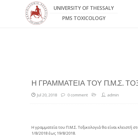
Skip
UNIVERSITY OF THESSALY
to
main
PMS TOXICOLOGY
content
Η ΓΡΑΜΜΑΤΕΊΑ ΤΟΥ Π.Μ.Σ. ΤΟΞ
Jul 20, 2018
0 comment
admin
Η γραμματεία του Π.Μ.Σ. Τοξικολογιά θα είναι κλειστή σ
1/8/2018 έως 19/8/2018.