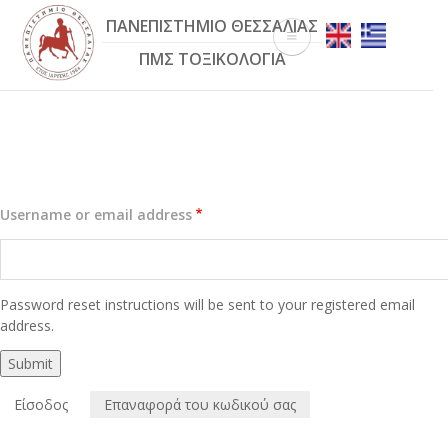
Παράκαμψη
ΠΑΝΕΠΙΣΤΗΜΙΟ ΘΕΣΣΑΛΙΑΣ
προς
το
ΠΜΣ ΤΟΞΙΚΟΛΟΓΙΑ
κυρίως
περιεχόμενο
Username or email address
Password reset instructions will be sent to your registered email
address.
Είσοδος
Επαναφορά του κωδικού σας
(ενεργή
Πρωτεύουσες
καρτέλα)